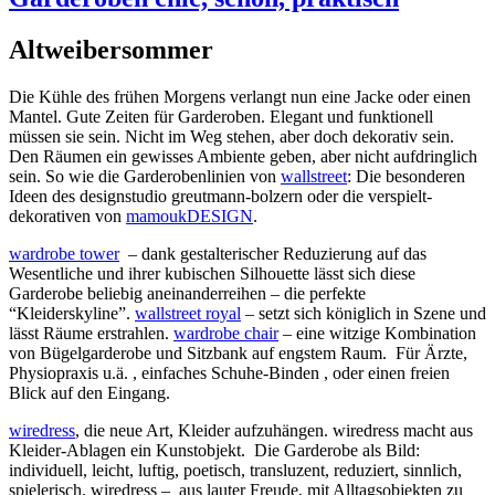
Altweibersommer
Die Kühle des frühen Morgens verlangt nun eine Jacke oder einen
Mantel. Gute Zeiten für Garderoben. Elegant und funktionell
müssen sie sein. Nicht im Weg stehen, aber doch dekorativ sein.
Den Räumen ein gewisses Ambiente geben, aber nicht aufdringlich
sein. So wie die Garderobenlinien von
wallstreet
: Die besonderen
Ideen des designstudio greutmann-bolzern oder die verspielt-
dekorativen von
mamoukDESIGN
.
wardrobe tower
– dank gestalterischer Reduzierung auf das
Wesentliche und ihrer kubischen Silhouette lässt sich diese
Garderobe beliebig aneinanderreihen – die perfekte
“Kleiderskyline”.
wallstreet royal
– setzt sich königlich in Szene und
lässt Räume erstrahlen.
wardrobe chair
– eine witzige Kombination
von Bügelgarderobe und Sitzbank auf engstem Raum. Für Ärzte,
Physiopraxis u.ä. , einfaches Schuhe-Binden , oder einen freien
Blick auf den Eingang.
wiredress
, die neue Art, Kleider aufzuhängen. wiredress macht aus
Kleider-Ablagen ein Kunstobjekt. Die Garderobe als Bild:
individuell, leicht, luftig, poetisch, transluzent, reduziert, sinnlich,
spielerisch. wiredress – aus lauter Freude, mit Alltagsobjekten zu