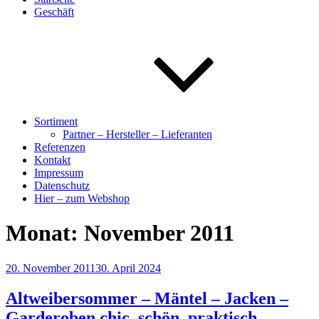
Geschäft
Sortiment
Partner – Hersteller – Lieferanten
Referenzen
Kontakt
Impressum
Datenschutz
Hier – zum Webshop
Monat:
November 2011
Veröffentlicht
20. November 2011
30. April 2024
am
Altweibersommer – Mäntel – Jacken –
Garderoben chic, schön, praktisch