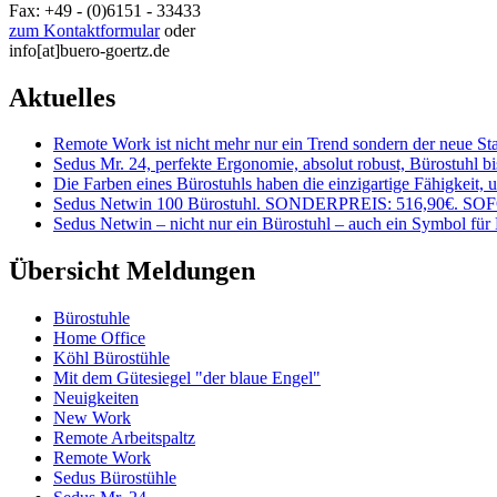
Fax: +49 - (0)6151 - 33433
zum Kontaktformular
oder
info[at]buero-goertz.de
Aktuelles
Remote Work ist nicht mehr nur ein Trend sondern der neue St
Sedus Mr. 24, perfekte Ergonomie, absolut robust, Bürostuhl bis
Die Farben eines Bürostuhls haben die einzigartige Fähigkeit,
Sedus Netwin 100 Bürostuhl. SONDERPREIS: 516,90€. 
Sedus Netwin – nicht nur ein Bürostuhl – auch ein Symbol für
Übersicht Meldungen
Bürostuhle
Home Office
Köhl Bürostühle
Mit dem Gütesiegel "der blaue Engel"
Neuigkeiten
New Work
Remote Arbeitspaltz
Remote Work
Sedus Bürostühle