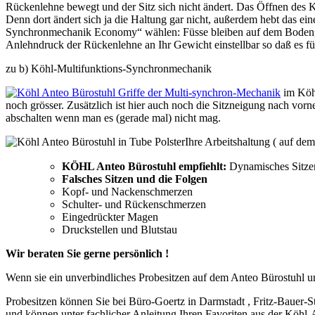
Rückenlehne bewegt und der Sitz sich nicht ändert. Das Öffnen des Kö
Denn dort ändert sich ja die Haltung gar nicht, außerdem hebt das e
Synchronmechanik Economy“ wählen: Füsse bleiben auf dem Boden, Kö
Anlehndruck der Rückenlehne an Ihr Gewicht einstellbar so daß es fü
zu b) Köhl-Multifunktions-Synchronmechanik
im Köhl
noch grösser. Zusätzlich ist hier auch noch die Sitzneigung nach vorne 
abschalten wenn man es (gerade mal) nicht mag.
Ihre Arbeitshaltung ( auf de
KÖHL Anteo Bürostuhl empfiehlt:
Dynamisches Sitzen
Falsches Sitzen und die Folgen
Kopf- und Nackenschmerzen
Schulter- und Rückenschmerzen
Eingedrückter Magen
Druckstellen und Blutstau
Wir beraten Sie gerne persönlich !
Wenn sie ein unverbindliches Probesitzen auf dem Anteo Bürostuhl 
Probesitzen können Sie bei Büro-Goertz in Darmstadt , Fritz-Bauer-S
und können unter fachlicher Anleitung Ihren Favoriten aus der Köhl-A