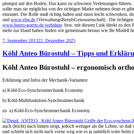
plumpst auf den Boden. Das kann zu schweren Verletzungen führen. D
sollte man sie möglichst von der richtigen Marke nehmen denn es gibt 
einrastet. Die Rolle muß richtig halten und muss leicht schwenken, d
und
www.vbg.de
(VerwaltungsBerufsGenossenschaft) . Die richtigen
www.buero-goertz.de webshop
bzw. mit diesem Link direkt zu den 
mehr zur Hand haben finden wir gemeinsam heraus wie Ihr Modell he
Veröffentlicht
7. September 2013
22. Dezember 2025
am
Köhl Anteo Bürostuhl – Tipps und Erkläru
Köhl Anteo Bürostuhl – ergonomisch orthop
Erklärung und Infos der Mechanik-Varianten:
a) Köhl-Eco-Synchronmechanik Economy
b) Köhl-Multifunktions-Synchronmechanik
zu a) Köhl-Eco-Synchronmechanik Economy
auch (leicht) nach hinten neigt, jedoch weniger als die Lehne, so daß
und schiebt sich nicht nach vorne weg wie es ja natürlich wäre beim 