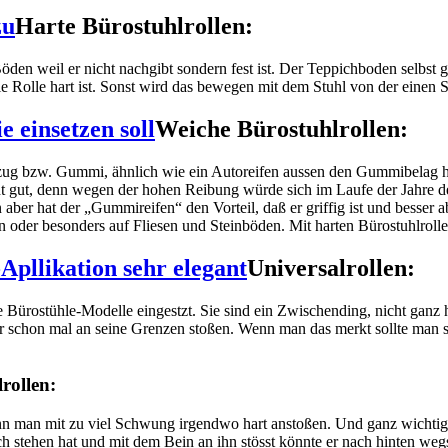
Harte Bürostuhlrollen:
 Böden weil er nicht nachgibt sondern fest ist. Der Teppichboden selbst
ie Rolle hart ist. Sonst wird das bewegen mit dem Stuhl von der einen 
Weiche Bürostuhlrollen:
zug bzw. Gummi, ähnlich wie ein Autoreifen aussen den Gummibelag ha
cht gut, denn wegen der hohen Reibung würde sich im Laufe der Jahre 
er hat der „Gummireifen“ den Vorteil, daß er griffig ist und besser abro
 oder besonders auf Fliesen und Steinböden. Mit harten Bürostuhlrollen
Universalrollen:
e Bürostühle-Modelle eingestzt. Sie sind ein Zwischending, nicht ganz 
schon mal an seine Grenzen stoßen. Wenn man das merkt sollte man sie
rollen:
n man mit zu viel Schwung irgendwo hart anstoßen. Und ganz wichtig, e
h stehen hat und mit dem Bein an ihn stösst könnte er nach hinten weg