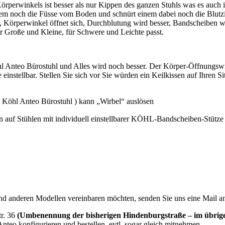
rperwinkels ist besser als nur Kippen des ganzen Stuhls was es auch i
inem noch die Füsse vom Boden und schnürt einem dabei noch die Blutz
rperwinkel öffnet sich, Durchblutung wird besser, Bandscheiben wer
r Große und Kleine, für Schwere und Leichte passt.
 Anteo Bürostuhl und Alles wird noch besser. Der Körper-Öffnungswin
einstellbar. Stellen Sie sich vor Sie würden ein Keilkissen auf Ihren Si
m Köhl Anteo Bürostuhl ) kann „Wirbel“ auslösen
 auf Stühlen mit individuell einstellbarer KÖHL-Bandscheiben-Stütz
und anderen Modellen vereinbaren möchten, senden Sie uns eine Mail 
tr. 36
(Umbenennung der bisherigen Hindenburgstraße – im übrig
nteo konfigurieren und bestellen, evtl. sogar gleich mitnehmen.