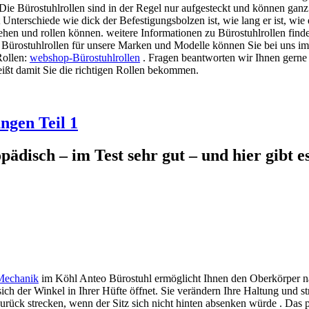
ie Bürostuhlrollen sind in der Regel nur aufgesteckt und können ganz
Unterschiede wie dick der Befestigungsbolzen ist, wie lang er ist, wie 
rehen und rollen können. weitere Informationen zu Bürostuhlrollen find
 Bürostuhlrollen für unsere Marken und Modelle können Sie bei uns im
Rollen:
webshop-Bürostuhlrollen
. Fragen beantworten wir Ihnen gerne 
ißt damit Sie die richtigen Rollen bekommen.
ngen Teil 1
ädisch – im Test sehr gut – und hier gibt e
im Köhl Anteo Bürostuhl ermöglicht Ihnen den Oberkörper nac
 sich der Winkel in Ihrer Hüfte öffnet. Sie verändern Ihre Haltung und 
zurück strecken, wenn der Sitz sich nicht hinten absenken würde . Das 