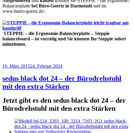
Ausprobieren
und
kaufen
können Sie STEPPIE – die Ergonomie-
Balancierplatte
bei Büro-Goertz in Darmstadt
und im
www.buero-goertz.de/.
STEPPIE – die Ergonomie-Balancierplatte – Steppie
balanceboard – ist
vorrätig
und Sie können Ihr Steppie
sofort
mitnehmen
.
Veröffentlicht
19. März 2015
24. Februar 2024
am
sedus black dot 24 – der Bürodrehstuhl
mit den extra Stärken
Jetzt gibt es den sedus black dot 24 – der
Bürodrehstuhl mit den extra Stärken