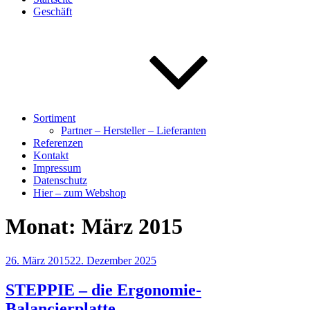
Geschäft
Sortiment
Partner – Hersteller – Lieferanten
Referenzen
Kontakt
Impressum
Datenschutz
Hier – zum Webshop
Monat:
März 2015
Veröffentlicht
26. März 2015
22. Dezember 2025
am
STEPPIE – die Ergonomie-
Balancierplatte