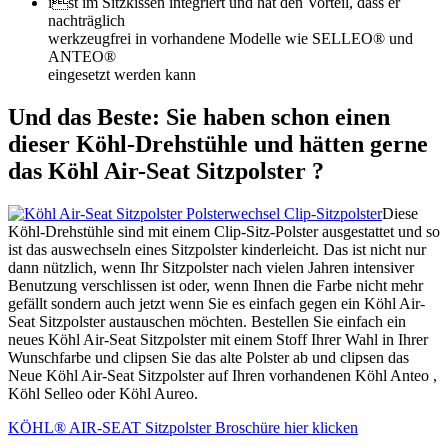
ist im Sitzkissen integriert und hat den Vorteil, dass er
nachträglich
werkzeugfrei in vorhandene Modelle wie SELLEO
®
und
ANTEO
®
eingesetzt werden kann
Und das Beste: Sie haben schon einen
dieser Köhl-Drehstühle und hätten gerne
das Köhl Air-Seat Sitzpolster ?
Diese
Köhl-Drehstühle sind mit einem Clip-Sitz-Polster ausgestattet und so
ist das auswechseln eines Sitzpolster kinderleicht. Das ist nicht nur
dann nützlich, wenn Ihr Sitzpolster nach vielen Jahren intensiver
Benutzung verschlissen ist oder, wenn Ihnen die Farbe nicht mehr
gefällt sondern auch jetzt wenn Sie es einfach gegen ein Köhl Air-
Seat Sitzpolster austauschen möchten. Bestellen Sie einfach ein
neues Köhl Air-Seat Sitzpolster mit einem Stoff Ihrer Wahl in Ihrer
Wunschfarbe und clipsen Sie das alte Polster ab und clipsen das
Neue Köhl Air-Seat Sitzpolster auf Ihren vorhandenen Köhl Anteo ,
Köhl Selleo oder Köhl Aureo.
KÖHL® AIR-SEAT Sitzpolster Broschüre hier klicken