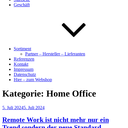
Geschäft
Sortiment
Partner – Hersteller – Lieferanten
Referenzen
Kontakt
Impressum
Datenschutz
Hier – zum Webshop
Kategorie:
Home Office
Veröffentlicht
5. Juli 2024
5. Juli 2024
am
Remote Work ist nicht mehr nur ein
Trend sondern der neue Standard.