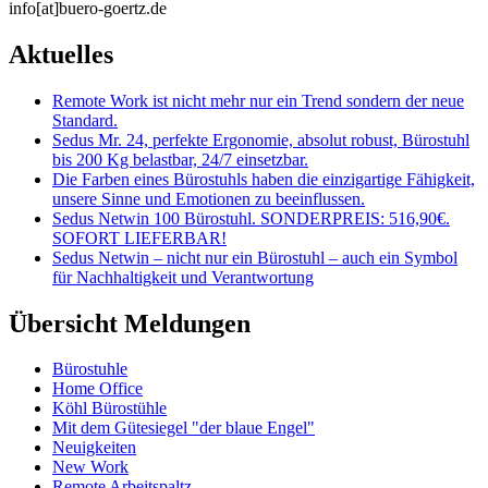
info[at]buero-goertz.de
Aktuelles
Remote Work ist nicht mehr nur ein Trend sondern der neue
Standard.
Sedus Mr. 24, perfekte Ergonomie, absolut robust, Bürostuhl
bis 200 Kg belastbar, 24/7 einsetzbar.
Die Farben eines Bürostuhls haben die einzigartige Fähigkeit,
unsere Sinne und Emotionen zu beeinflussen.
Sedus Netwin 100 Bürostuhl. SONDERPREIS: 516,90€.
SOFORT LIEFERBAR!
Sedus Netwin – nicht nur ein Bürostuhl – auch ein Symbol
für Nachhaltigkeit und Verantwortung
Übersicht Meldungen
Bürostuhle
Home Office
Köhl Bürostühle
Mit dem Gütesiegel "der blaue Engel"
Neuigkeiten
New Work
Remote Arbeitspaltz