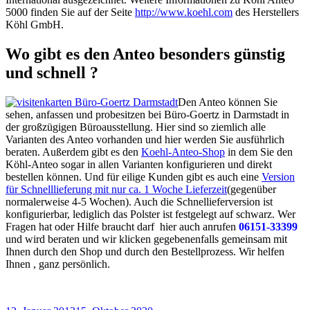
5000 finden Sie auf der Seite
http://www.koehl.com
des Herstellers
Köhl GmbH.
Wo gibt es den Anteo besonders günstig
und schnell ?
Den Anteo können Sie
sehen, anfassen und probesitzen bei Büro-Goertz in Darmstadt in
der großzügigen Büroausstellung. Hier sind so ziemlich alle
Varianten des Anteo vorhanden und hier werden Sie ausführlich
beraten. Außerdem gibt es den
Koehl-Anteo-Shop
in dem Sie den
Köhl-Anteo sogar in allen Varianten konfigurieren und direkt
bestellen können. Und für eilige Kunden gibt es auch eine
Version
für Schnelllieferung mit nur ca. 1 Woche Lieferzeit
(gegenüber
normalerweise 4-5 Wochen). Auch die Schnellieferversion ist
konfigurierbar, lediglich das Polster ist festgelegt auf schwarz. Wer
Fragen hat oder Hilfe braucht darf hier auch anrufen
06151-33399
und wird beraten und wir klicken gegebenenfalls gemeinsam mit
Ihnen durch den Shop und durch den Bestellprozess. Wir helfen
Ihnen , ganz persönlich.