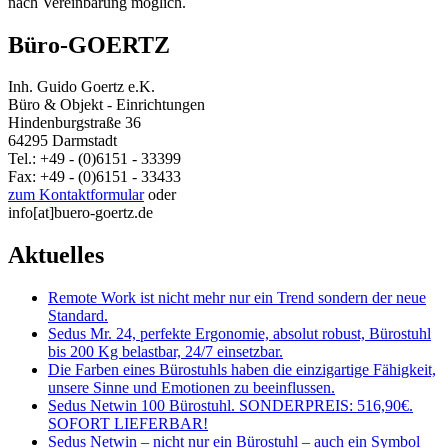
nach Vereinbarung möglich.
Büro-GOERTZ
Inh. Guido Goertz e.K.
Büro & Objekt - Einrichtungen
Hindenburgstraße 36
64295 Darmstadt
Tel.: +49 - (0)6151 - 33399
Fax: +49 - (0)6151 - 33433
zum Kontaktformular
oder
info[at]buero-goertz.de
Aktuelles
Remote Work ist nicht mehr nur ein Trend sondern der neue
Standard.
Sedus Mr. 24, perfekte Ergonomie, absolut robust, Bürostuhl
bis 200 Kg belastbar, 24/7 einsetzbar.
Die Farben eines Bürostuhls haben die einzigartige Fähigkeit,
unsere Sinne und Emotionen zu beeinflussen.
Sedus Netwin 100 Bürostuhl. SONDERPREIS: 516,90€.
SOFORT LIEFERBAR!
Sedus Netwin – nicht nur ein Bürostuhl – auch ein Symbol