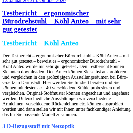
Veröffentlicht
12. Januar 2013
15. Oktober 2020
am
Testbericht – ergonomischer
Bürodrehstuhl – Köhl Anteo – mit sehr
gut getestet
Testbericht – Köhl Anteo
Der Testbericht – ergonomischer Bürodrehstuhl – Köhl Anteo – mit
sehr gut getestet – beweist es – ergonomischer Bürodrehstuhl –
Köhl Anteo wurde mit sehr gut getestet . Den Testbericht können
Sie unten downloaden. Den Anteo können Sie selbst ausprobieren
und vergleichen in den großzügigen Ausstellungsräumen bei Büro-
Goertz in Darmstadt. Hier werden Sie fundiert beraten und Sie
können mindestens ca. 40 verschiedene Stühle probesitzen und
vergleichen. Original-Stoffmuster können angeschaut und angefasst
werden. Unterschiedliche Ausstattungen wir verschiedene
Armlehnen, verschiedene Rückenlehnen etc. können ausprobiert
werden und dann stellen wir mit Ihnen unter fachkundiger Anleitung
das für Sie passende Modell zusammen.
3 D-Bezugsstoff mit Netzoptik