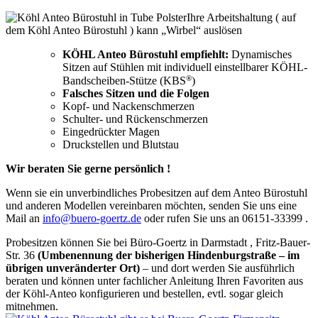
Ihre Arbeitshaltung ( auf
dem Köhl Anteo Bürostuhl ) kann „Wirbel“ auslösen
KÖHL Anteo Bürostuhl empfiehlt:
Dynamisches
Sitzen auf Stühlen mit individuell einstellbarer KÖHL-
®
Bandscheiben-Stütze (KBS
)
Falsches Sitzen und die Folgen
Kopf- und Nackenschmerzen
Schulter- und Rückenschmerzen
Eingedrückter Magen
Druckstellen und Blutstau
Wir beraten Sie gerne persönlich !
Wenn sie ein unverbindliches Probesitzen auf dem Anteo Bürostuhl
und anderen Modellen vereinbaren möchten, senden Sie uns eine
Mail an
info@buero-goertz.de
oder rufen Sie uns an 06151-33399 .
Probesitzen können Sie bei Büro-Goertz in Darmstadt , Fritz-Bauer-
Str. 36
(Umbenennung der bisherigen Hindenburgstraße – im
übrigen unveränderter Ort)
– und dort werden Sie ausführlich
beraten und können unter fachlicher Anleitung Ihren Favoriten aus
der Köhl-Anteo konfigurieren und bestellen, evtl. sogar gleich
mitnehmen.