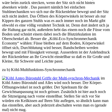
wäre beim zurück strecken, wenn der Sitz sich nicht hinten
absenken würde . Das passiert nämlich bei einfachen
Stuhlmechaniken wo sich nur die Rückenlehne bewegt und der Sitz
sich nicht ändert. Das Öffnen des Körperwinkels ist besser als nur
Kippen des ganzen Stuhls was es auch immer noch im Markt gibt
obwohl es eine völlig veraltetet Technik ist. Denn dort ändert sich ja
die Haltung gar nicht, außerdem hebt das einem noch die Füsse vom
Boden und schnürt einem dabei noch die Blutzirkulation im
Oberschenkel ab. Besser die „Köhl-Eco-Synchronmechanik
Economy“ wählen: Füsse bleiben auf dem Boden, Körperwinkel
öffnet sich, Durchblutung wird besser, Bandscheiben werden
bewegt und mit Flüssigkeit versorgt. Ausserdem ist der Anlehndruck
der Rückenlehne an Ihr Gewicht einstellbar so daß es für Große und
Kleine, für Schwere und Leichte passt.
zu b) Köhl-Multifunktions-Synchronmechanik
im
Köhl Anteo Bürostuhl und Alles wird noch besser. Der Körper-
Öffnungswinkel ist noch größer. Der Spielraum für die
Gewichtsanpassung ist noch grösser. Zusätzlich ist hier auch noch
die Sitzneigung nach vorne einstellbar. Stellen Sie sich vor Sie
würden ein Keilkissen auf Ihren Sitz auflegen, so ähnlich kann man
das einstellen, aber auch jederzeit abschalten wenn man es (gerade
mal) nicht mag.