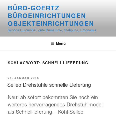
Zum
BÜRO-GOERTZ
Inhalt
BÜROEINRICHTUNGEN
springen
OBJEKTEINRICHTUNGEN
Schöne Büromöbel, gute Bürostühle, Stehpulte, Ergonomie
Menü
SCHLAGWORT:
SCHNELLLIEFERUNG
VERÖFFENTLICHT
21. JANUAR 2015
AM
Selleo Drehstühle schnelle Lieferung
Neu: ab sofort bekommen Sie noch ein
weiteres hervorragendes Drehstuhlmodell
als Schnelllieferung – Köhl Selleo