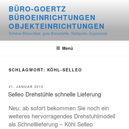
Zum
BÜRO-GOERTZ
Inhalt
BÜROEINRICHTUNGEN
springen
OBJEKTEINRICHTUNGEN
Schöne Büromöbel, gute Bürostühle, Stehpulte, Ergonomie
Menü
SCHLAGWORT:
KÖHL-SELLEO
VERÖFFENTLICHT
21. JANUAR 2015
AM
Selleo Drehstühle schnelle Lieferung
Neu: ab sofort bekommen Sie noch ein
weiteres hervorragendes Drehstuhlmodell
als Schnelllieferung – Köhl Selleo