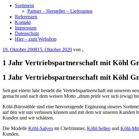
Sortiment
Partner – Hersteller – Lieferanten
Referenzen
Kontakt
Impressum
Datenschutz
Hier – zum Webshop
Veröffentlicht
19. Oktober 2008
15. Oktober 2020
von
-
am
1 Jahr Vertriebspartnerschaft mit Köhl G
1 Jahr Vertriebspartnerschaft mit Köhl G
Seit gut einem Jahr besteht die Vertriebspartnerschaft mit unserem n
gemacht und nach dem weisen Motto „drum prüfe wer sich (ewig) binde
Köhl-Bürostühle sind eine hervorragende Ergänzung unseres Sortime
auf den wir uns verlassen können und mit dem wir unseren Kunden ho
Kunden und wir schätzen.
Die Modelle
Köhl-Salveo
im Chefzimmer,
Köhl-Selleo
und
Köhl-Mir
Kunden.