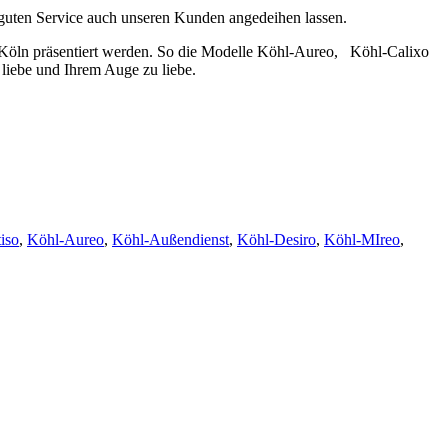
guten Service auch unseren Kunden angedeihen lassen.
n Köln präsentiert werden. So die Modelle Köhl-Aureo, Köhl-Calixo
liebe und Ihrem Auge zu liebe.
iso
,
Köhl-Aureo
,
Köhl-Außendienst
,
Köhl-Desiro
,
Köhl-MIreo
,