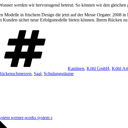
onner werden wir hervorragend betreut. So können wir den gleichen 
en Modelle in frischem Design die jetzt auf der Messe Orgatec 2008 i
n Kunden sicher neue Erfolgsmodelle bieten können. Ihrem Rücken zu 
Schlagwörter
Kantinen
,
Köhl GmbH
,
Köhl-Art
Rückenschmerzen
,
Saal
,
Schulungsräume
ystem werner-works system s