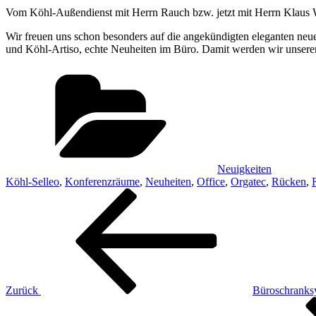
Vom Köhl-Außendienst mit Herrn Rauch bzw. jetzt mit Herrn Klaus W
Wir freuen uns schon besonders auf die angekündigten eleganten neu
und Köhl-Artiso, echte Neuheiten im Büro. Damit werden wir unsere
Kategorien
Neuigkeiten
Köhl-Selleo
,
Konferenzräume
,
Neuheiten
,
Office
,
Orgatec
,
Rücken
,
Beitragsnavigation
Vorheriger
Beitrag
Zurück
Büroschranks
Nächster
Beitrag