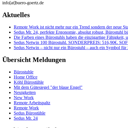
info[at]buero-goertz.de
Aktuelles
Remote Work ist nicht mehr nur ein Trend sondern der neue St
Sedus Mr. 24, perfekte Ergonomie, absolut robust, Bürostuhl bis
Die Farben eines Bürostuhls haben die einzigartige Fähigkeit,
Sedus Netwin 100 Bürostuhl. SONDERPREIS: 516,90€. 
Sedus Netwin – nicht nur ein Bürostuhl – auch ein Symbol für
Übersicht Meldungen
Bürostuhle
Home Office
Köhl Bürostühle
Mit dem Gütesiegel "der blaue Engel"
Neuigkeiten
New Work
Remote Arbeitspaltz
Remote Work
Sedus Bürostühle
Sedus Mr. 24