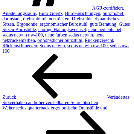
AGR-zertifiziert
,
Ausstellungsraum
,
Büro-Goertz
,
Büroeinrichtungen
,
büromöbel-
darmstadt
,
drehstuhl mit netzrücken
,
Drehstühle
,
dynamisches
Sitzen
,
Ergonomie
,
ergonomischer Bürostuhl
,
gute Beratung
,
Gutes
Sitzen Bürostühle
,
häufige Haltungswechsel
,
neue bedienhebel
sedus netwin nw-100
,
neue farben sedus netwin
,
neue
netzrückenfarben
,
orthopädicher bürostuhl
,
Rückengerecht
,
Rückenschmerzen
,
Sedus netwin
,
sedus netwin nw-100
,
sedus nw-
100
Beitragsnavigation
Vorheriger
Beitrag
Zurück
Verändertes
Sitzverhalten an höhenverstellbaren Schreibtischen
Nächster
Weiter
sedus quarterback ergonomische Drehstühle und
Beitrag