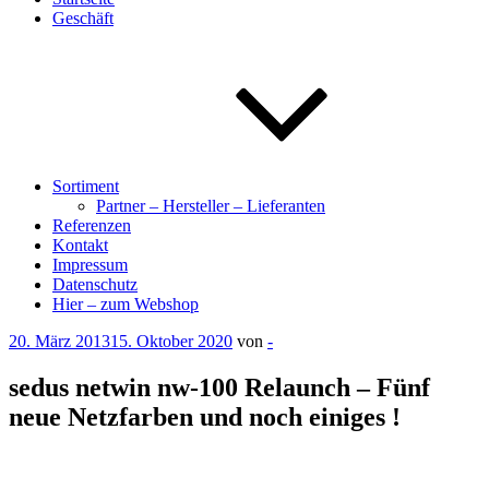
Geschäft
Sortiment
Partner – Hersteller – Lieferanten
Referenzen
Kontakt
Impressum
Datenschutz
Hier – zum Webshop
Veröffentlicht
20. März 2013
15. Oktober 2020
von
-
am
sedus netwin nw-100 Relaunch – Fünf
neue Netzfarben und noch einiges !